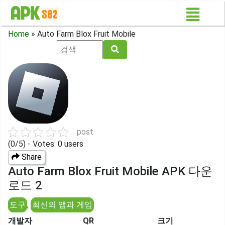
Home
»
Auto Farm Blox Fruit Mobile
post
(0/5) - Votes: 0 users
Share
Auto Farm Blox Fruit Mobile APK 다운
로드 2
도구
,
최신의 앱과 게임
개발자
QR
크기