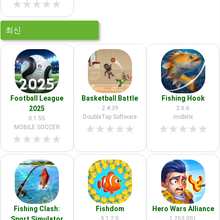
★
★
★
★
★
최신
Football League
Basketball Battle
Fishing Hook
2025
2.4.39
2.6.6
DoubleTap Software
mobirix
0.1.55
★
★
★
★
★
★
★
★
★
★
MOBILE SOCCER
★
★
★
★
★
Fishing Clash:
Fishdom
Hero Wars Alliance
Sport Simulator
9.1.2.0
1.253.001