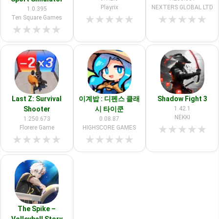
Playrix
NEXTERS GLOBAL LTD
1.0.395
★
★
★
★
★
★
★
★
★
★
Ten Square Games
★
★
★
★
★
Last Z: Survival
이계밥 : 디펜스 클래
Shadow Fight 3
Shooter
시 타이쿤
1.42.1
NEKKI
1.250.673
0.08.87
★
★
★
★
★
Florere Game
HIGHSCORE GAMES
★
★
★
★
★
★
★
★
★
★
The Spike –