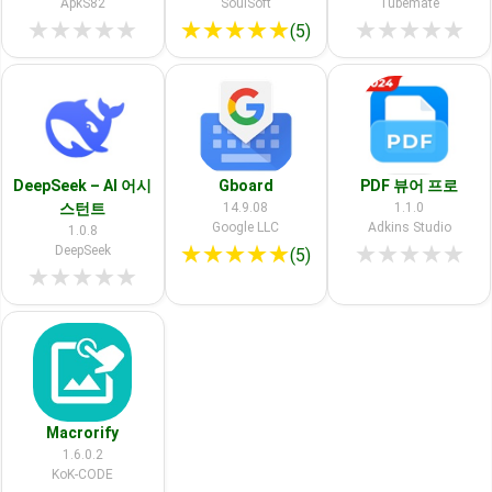
ApkS82
SoulSoft
Tubemate
★
★
★
★
★
★
★
★
★
★
★
★
★
★
★
(5)
DeepSeek – AI 어시
Gboard
PDF 뷰어 프로
스턴트
14.9.08
1.1.0
Google LLC
Adkins Studio
1.0.8
★
★
★
★
★
★
★
★
★
★
DeepSeek
(5)
★
★
★
★
★
Macrorify
1.6.0.2
KoK-CODE